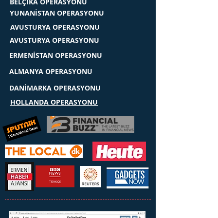
BELÇİKA OPERASYONU
YUNANİSTAN OPERASYONU
AVUSTURYA OPERASYONU
AVUSTURYA OPERASYONU
ERMENİSTAN OPERASYONU
ALMANYA OPERASYONU
DANİMARKA OPERASYONU
HOLLANDA OPERASYONU