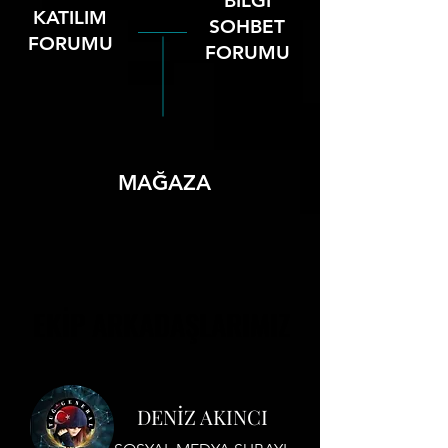
BİLGİ
KATILIM
SOHBET
FORUMU
FORUMU
MAĞAZA
EKİP ARKADAŞLARIMIZ
EKİP ARKADAŞLARIMIZ
DENİZ AKINCI