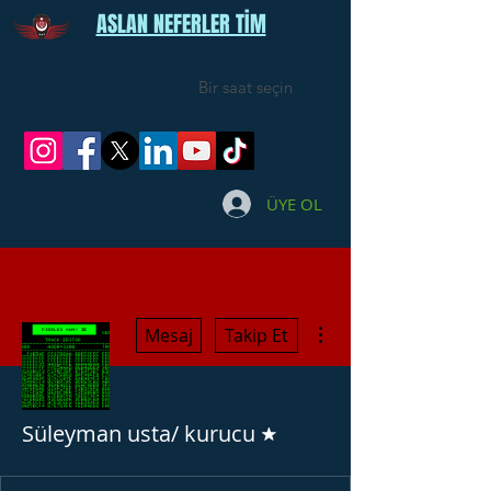
ASLAN NEFERLER TİM
Bir saat seçin
ÜYE OL
Diğer Eylemler
Mesaj
Takip Et
Forum Moderatörü
Süleyman usta/ kurucu