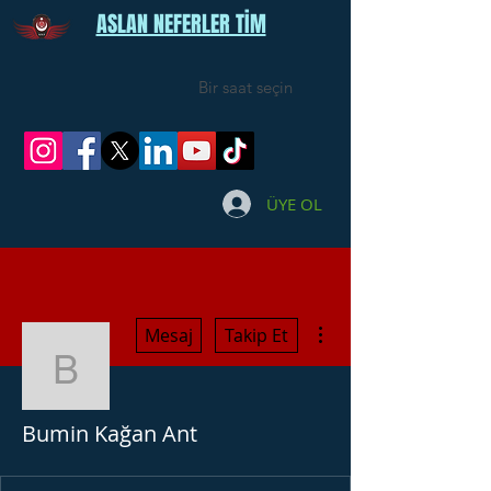
ASLAN NEFERLER TİM
Bir saat seçin
ÜYE OL
Diğer Eylemler
Mesaj
Takip Et
Bumin Kağan Ant
Bumin Kağan Ant