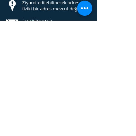
Ziyaret edilebilinecek adres
fiziki bir adres mevcut değildir.
İLETİŞİM MAİL
aslanneferlertim@gmail.com
©
2014 - 2024
ASLAN NEFERLER TİM
Tüm hakları saklıdır