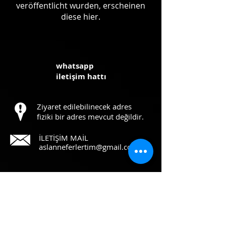
veröffentlicht wurden, erscheinen
diese hier.
whatsapp
iletişim hattı
Ziyaret edilebilinecek adres
fiziki bir adres mevcut değildir.
İLETİŞİM MAİL
aslanneferlertim@gmail.com
©
2014 - 2024
ASLAN NEFERLER TİM
Tüm hakları saklıdır