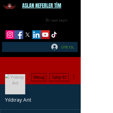
ASLAN NEFERLER TİM
Bir saat seçin
ÜYE OL
Diğer Eylemler
Mesaj
Takip Et
Yıldıray Ant