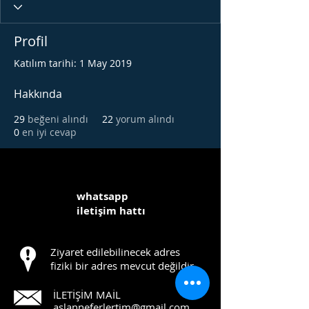
Profil
Katılım tarihi: 1 May 2019
Hakkında
29
beğeni alındı
22
yorum alındı
0
en iyi cevap
whatsapp
iletişim hattı
Ziyaret edilebilinecek adres
fiziki bir adres mevcut değildir.
İLETİŞİM MAİL
aslanneferlertim@gmail.com