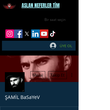
ASLAN NEFERLER TİM
Bir saat seçin
ÜYE OL
Diğer Eylemler
Mesaj
Takip Et
ŞAMİL BaSaYeV