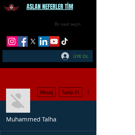
ASLAN NEFERLER TİM
Bir saat seçin
ÜYE OL
Diğer Eylemler
Mesaj
Takip Et
Muhammed Talha