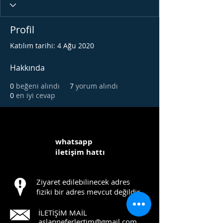
Profil
Katılım tarihi: 4 Ağu 2020
Hakkında
0
beğeni alındı
7
yorum alındı
0
en iyi cevap
whatsapp
iletişim hattı
Ziyaret edilebilinecek adres
fiziki bir adres mevcut değildir.
İLETİŞİM MAİL
aslanneferlertim@gmail.com