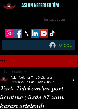
ASLAN NEFERLER TİM
Bir saat seçin
ÜYE OL
Yazı
Tüm Yazılar
Aslan Neferler Tim: Or.Genaral
Tüm Yazılar
31 Mar 2022
1 dakikada okunur
Türk Telekom’un port
KİTAP
ücretine yüzde 67 zam
kararı ertelendi