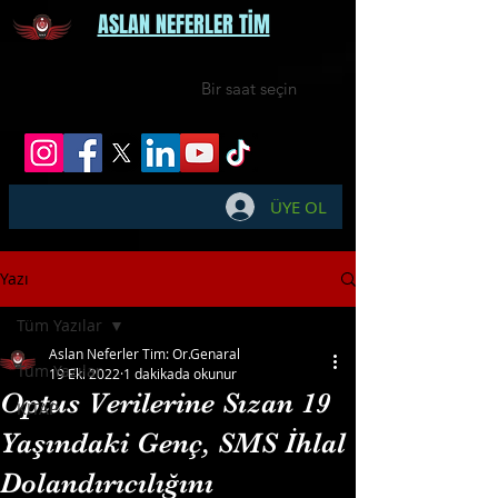
ASLAN NEFERLER TİM
Bir saat seçin
ÜYE OL
Yazı
Tüm Yazılar
Aslan Neferler Tim: Or.Genaral
Tüm Yazılar
19 Eki 2022
1 dakikada okunur
Optus Verilerine Sızan 19
KİTAP
Yaşındaki Genç, SMS İhlal
Dolandırıcılığını