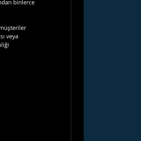
ndan binlerce 
müşteriler 
sı veya 
liği 