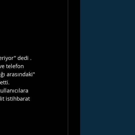
riyor" dedi .
ve telefon 
ağı arasındaki" 
etti.
ullanıcılara 
it istihbarat 