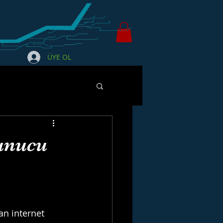
ÜYE OL
sunucu
an internet 