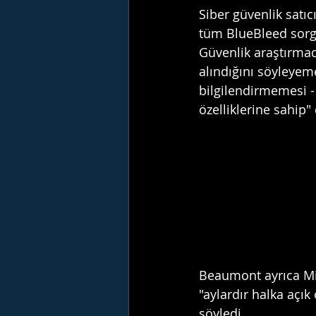
Siber güvenlik satıc
tüm BlueBleed sorgul
Güvenlik araştırmac
alındığını söyleyem
bilgilendirmemesi - y
özelliklerine sahip"
Beaumont ayrıca Mic
"aylardır halka açı
söyledi.