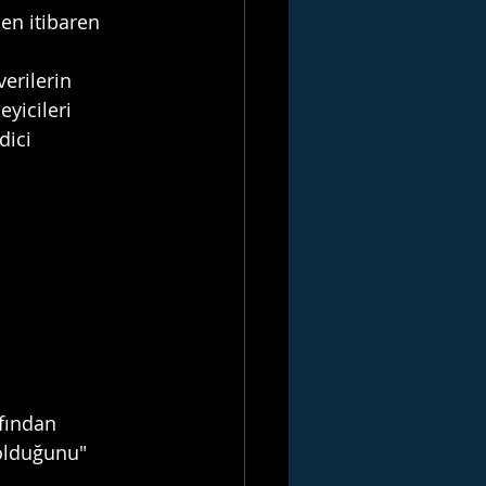
den itibaren 
erilerin 
yicileri 
dici 
fından 
 olduğunu" 