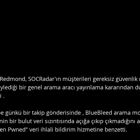
edmond, SOCRadar'ın müşterileri gereksiz güvenlik r
öylediği bir genel arama aracı yayınlama kararından 
i .
 günkü bir takip gönderisinde , BlueBleed arama mo
inin bir bulut veri sızıntısında açığa çıkıp çıkmadığını 
en Pwned" veri ihlali bildirim hizmetine benzetti.