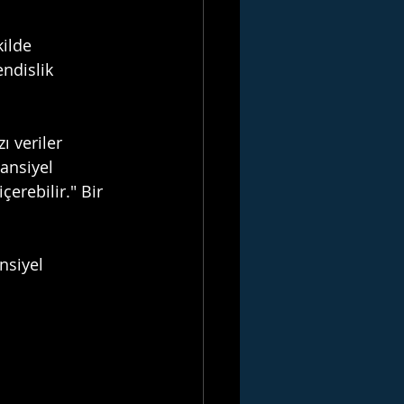
ilde 
endislik 
 veriler 
ansiyel 
erebilir." Bir 
nsiyel 