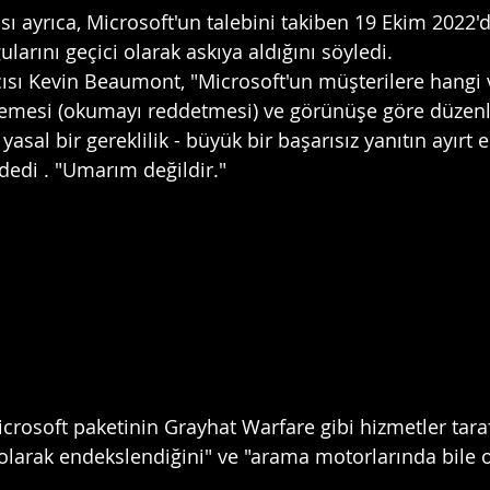
ısı ayrıca, Microsoft'un talebini takiben 19 Ekim 2022'
arını geçici olarak askıya aldığını söyledi.
ısı Kevin Beaumont, "Microsoft'un müşterilere hangi v
emesi (okumayı reddetmesi) ve görünüşe göre düzenle
asal bir gereklilik - büyük bir başarısız yanıtın ayırt e
 dedi . "Umarım değildir."
rosoft paketinin Grayhat Warfare gibi hizmetler tara
k olarak endekslendiğini" ve "arama motorlarında bile