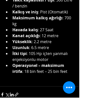
/ benzin
Kalkış ve iniş
: Pist (Otomatik)
Maksimum kalkış ağırlığı
: 700 
kg
Havada kalış
: 27 Saat
Kanat açıklığı
: 12 metre
Yükseklik
: 2.2 metre
Uzunluk
: 6.5 metre
İtki tipi
: 105 Hp içten yanmalı 
enjeksiyonlu motor
Operasyonel – maksimum 
irtifa
: 18 bin feet – 25 bin feet