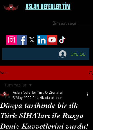
ASLAN NEFERLER TİM
Bir saat seçin
ÜYE OL
Yazı
Tüm Yazılar
Aslan Neferler Tim: Or.Genaral
Tüm Yazılar
3 May 2022
2 dakikada okunur
Dünya tarihinde bir ilk
KİTAP
Türk SİHA’ları ile Rusya
Deniz Kuvvetlerini vurdu!