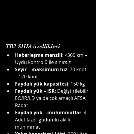
TB2 SİHA özellikleri
Haberleşme menzili
: <300 km – 
Uydu kontrolü ile sınırsız
Seyir – maksimum hız
: 70 knot 
– 120 knot
Faydalı yük kapasitesi
: 150 kg
Faydalı yük – ISR
: Değiştirilebilir 
EO/IR/LD ya da çok amaçlı AESA 
Radar
Faydalı yük – mühimmatlar
: 4 
Adet lazer güdümlü akıllı 
mühimmat
Yakıt kapasitesi / tipi
: 300 Litre 