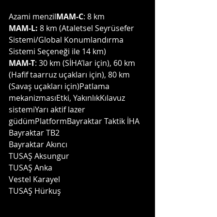
Azami menzil
MAM-C
: 8 km
MAM-L:
 8 km (Ataletsel Seyrüsefer 
Sistemi/Global Konumlandırma 
Sistemi Seçeneği ile 14 km)
MAM-T
: 30 km (SİHA’lar için), 60 km 
(Hafif taarruz uçakları için), 80 km 
(Savaş uçakları için)Patlama 
mekanizmasıEtki, YakınlıkKılavuz 
sistemiYarı aktif lazer 
güdümPlatformBayraktar Taktik İHA
Bayraktar TB2
Bayraktar Akıncı
TUSAŞ Aksungur
TUSAŞ Anka
Vestel Karayel
TUSAŞ Hürkuş