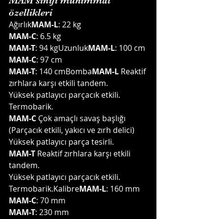
MAM sınıfı mühimmat 
özellikleri
Ağırlık
MAM-L
: 22 kg
MAM-C
: 6.5 kg
MAM-T
: 94 kgUzunluk
MAM-L
: 100 cm
MAM-C
: 97 cm
MAM-T
: 140 cmBomba
MAM-L
 Reaktif 
zırhlara karşı etkili tandem.
Yüksek patlayıcı parçacık etkili.
Termobarik.
MAM-C
 Çok amaçlı savaş başlığı 
(Parçacık etkili, yakıcı ve zırh delici)
Yüksek patlayıcı parça tesirli.
MAM-T
 Reaktif zırhlara karşı etkili 
tandem.
Yüksek patlayıcı parçacık etkili.
Termobarik.Kalibre
MAM-L
: 160 mm
MAM-C
: 70 mm
MAM-T
: 230 mm