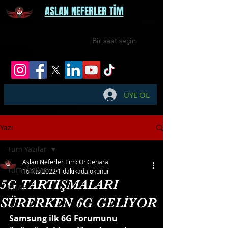
ASLAN NEFERLER TİM
Bir saat seçin
ÜYE OL
Yazı
Tüm Yazılar
Aslan Neferler Tim: Or.Genaral
Tüm Yazılar
16 Nis 2022
1 dakikada okunur
5G TARTIŞMALARI
KİTAP
SÜRERKEN 6G GELİYOR
Samsung ilk 6G Forumunu 