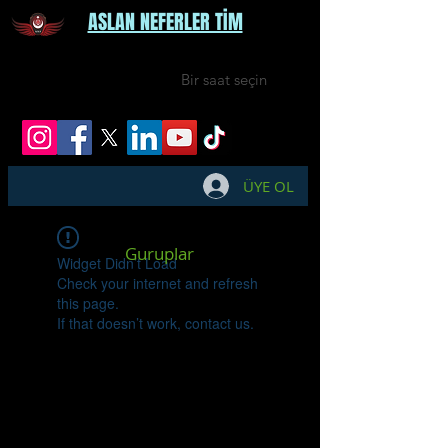
ASLAN NEFERLER TİM
Bir saat seçin
ÜYE OL
Guruplar
Widget Didn’t Load
Check your internet and refresh
this page.
If that doesn’t work, contact us.