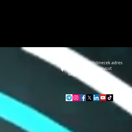
Ziyaret edilebilinecek adres
fiziki bir adres mevcut
değildir.