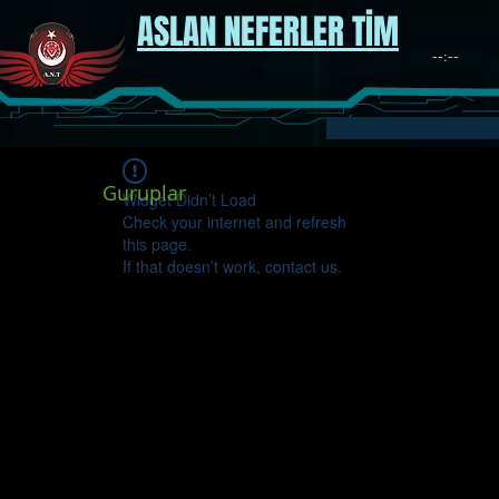
ASLAN NEFERLER TİM
Guruplar
Widget Didn’t Load
Check your internet and refresh
this page.
If that doesn’t work, contact us.