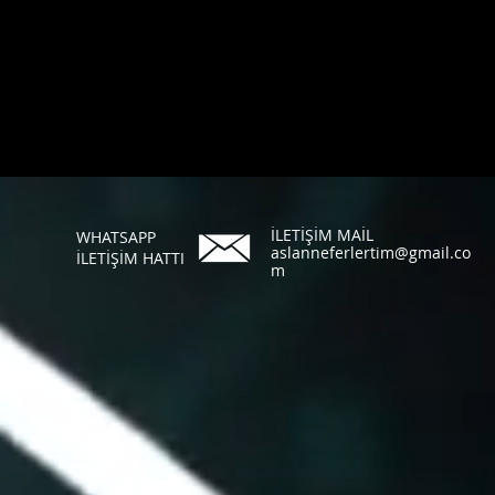
İLETİŞİM MAİL
WHATSAPP
aslanneferlertim@gmail.co
İLETİŞİM HATTI
m