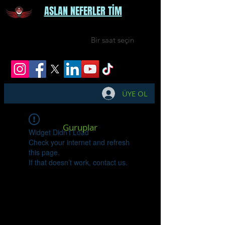
ASLAN NEFERLER TİM
Bir saat seçin
ÜYE OL
Guruplar
Widget Didn’t Load
Check your internet and refresh
this page.
If that doesn’t work, contact us.