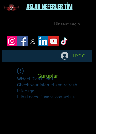
ASLAN NEFERLER TİM
Bir saat seçin
ÜYE OL
Guruplar
Widget Didn’t Load
Check your internet and refresh
this page.
If that doesn’t work, contact us.