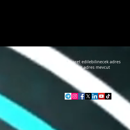
Ziyaret edilebilinecek adres
fiziki bir adres mevcut
değildir.