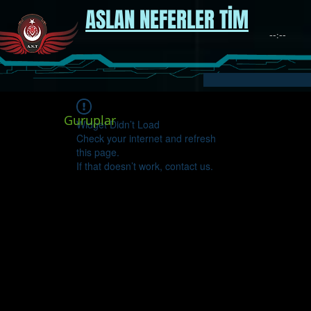
ASLAN NEFERLER TİM
Guruplar
Widget Didn’t Load
Check your internet and refresh
this page.
If that doesn’t work, contact us.