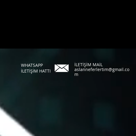
İLETİŞİM MAİL
WHATSAPP
aslanneferlertim@gmail.co
İLETİŞİM HATTI
m