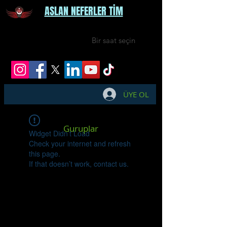
ASLAN NEFERLER TİM
Bir saat seçin
ÜYE OL
Guruplar
Widget Didn’t Load
Check your internet and refresh
this page.
If that doesn’t work, contact us.