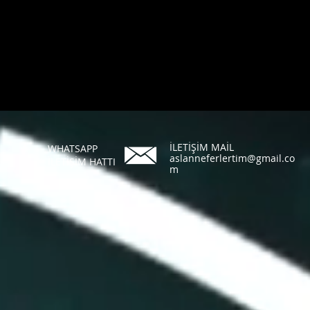
İLETİŞİM MAİL
WHATSAPP
aslanneferlertim@gmail.co
İLETİŞİM HATTI
m