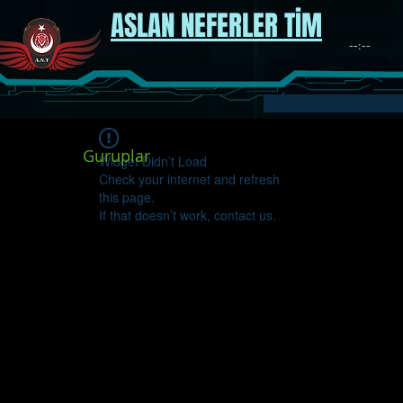
ASLAN NEFERLER TİM
Guruplar
Widget Didn’t Load
Check your internet and refresh
this page.
If that doesn’t work, contact us.