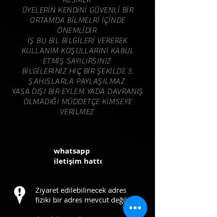
KESMEK
ÜYELERİN KENDİNİ GÜVENLİ BİR
ORTAMDA BİLMELRİ İÇİNDE
ÖNEMLİDİR
İŞ BU BİL BİLGİLERİ VEREREK
KULLANIM KOŞULLARINI KABUL
ETMİŞ SAYILIRSINIZ
BİLGİLERİNİZ HİÇ BİR ŞEKİLDE 3.
ŞAHISLARLA PAYLAŞILMAZ
YASA DIŞI BİR EYLEM YADA DAVRANIŞ
OLMADIĞI MÜDDETÇE KİMSEYE
VERİLMEZ
whatsapp
iletişim hattı
Ziyaret edilebilinecek adres
fiziki bir adres mevcut değildir.