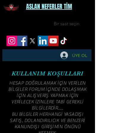
ASLAN NEFERLER TİM
Bir saat seçin
ÜYE OL
KULLANIM KOŞULLARI
HESAP DOĞRULAMAK İÇİN VERİLEN
BİLGİLER FORUM İÇİNDE DOLAŞMAK
İÇİN ALIŞVERİŞ YAPMAK İÇİN
VERİLECEK İZİNLERE TABİ GEREKLİ
BİLGİLERDİR.....
BU BİLGİLER HERHANGİ YASADIŞI
SATIŞ, DOLANDIRILICIK VE BENZERİ
KANUNDIŞI GİRİŞİMİN ÖNÜNÜ