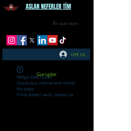
ASLAN NEFERLER TİM
Bir saat seçin
ÜYE OL
Guruplar
Widget Didn’t Load
Check your internet and refresh
this page.
If that doesn’t work, contact us.