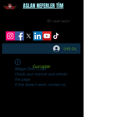
ASLAN NEFERLER TİM
Bir saat seçin
ÜYE OL
Guruplar
Widget Didn’t Load
Check your internet and refresh
this page.
If that doesn’t work, contact us.