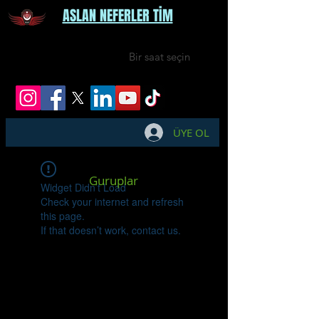
ASLAN NEFERLER TİM
Bir saat seçin
ÜYE OL
Guruplar
Widget Didn’t Load
Check your internet and refresh
this page.
If that doesn’t work, contact us.