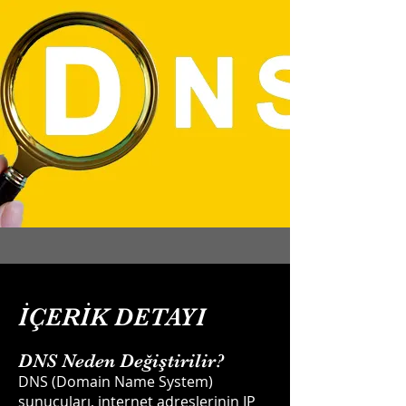
İÇERİK DETAYI
DNS Neden Değiştirilir?
DNS (Domain Name System)
sunucuları, internet adreslerinin IP