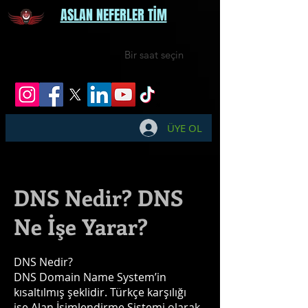
ASLAN NEFERLER TİM
Bir saat seçin
ÜYE OL
DNS Nedir? DNS
Ne İşe Yarar?
DNS Nedir?
DNS Domain Name System’in
kısaltılmış şeklidir. Türkçe karşılığı
ise Alan İsimlendirme Sistemi olarak