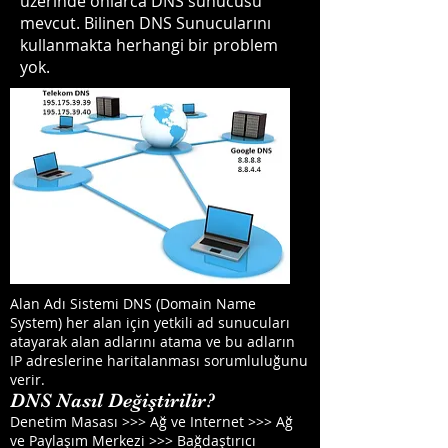
üzerinde onlarca DNS sunucusu
mevcut. Bilinen DNS Sunucularını
kullanmakta herhangi bir problem
yok.
Alan Adı Sistemi DNS (Domain Name
System) her alan için yetkili ad sunucuları
atayarak alan adlarını atama ve bu adların
IP adreslerine haritalanması sorumluluğunu
verir.
DNS Nasıl Değiştirilir?
Denetim Masası >>> Ağ ve Internet >>> Ağ
ve Paylaşım Merkezi >>> Bağdaştırıcı