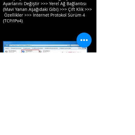
Ayarlarını Değiştir >>> Yerel Ağ Bağlantısı
(Mavi Yanan Aşağıdaki Gibi) >>> Çift Klik >>>
Özellikler >>> İnternet Protokol Sürüm 4
(TCP/IPv4)
Performans ve güvenlik açısından,
sunucularda sadece kullanıcının IP adresi,
İnternet Servis Sağlayıcısı, ve konum bilgisi
tutulmaktadır. Kayıtlarda kullanıcının IP
adresi 24 saat sonra silinmektedir. Google’ın
gizlilik politikasına göre, “Belirli bir