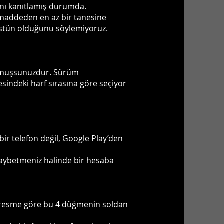
ını kanıtlamış durumda.
3 maddeden en az bir tanesine
 üstün olduğunu söylemiyoruz.
uymuşsunuzdur. Sürüm
esindeki harf sırasına göre seçiyor
bir telefon değil, Google Play’den
i kaybetmeniz halinde bir hesaba
aki resme göre bu 4 düğmenin soldan