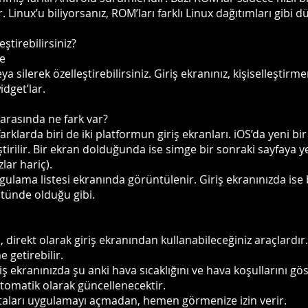
. Linux’u biliyorsanız, ROM’ları farklı Linux dağıtımları gibi d
eştirebilirsiniz?
de
eya silerek özelleştirebilirsiniz. Giriş ekranınız, kişiselleştir
idget’lar.
 arasında ne fark var?
rklarda biri de iki platformun giriş ekranları. iOS’da yeni b
ştirilir. Bir ekran dolduğunda ise simge bir sonraki sayfaya ye
zlar hariç).
gulama listesi ekranında görüntülenir. Giriş ekranınızda ise
stünde olduğu gibi.
ı, direkt olarak giriş ekranından kullanabileceğiniz araçlardı
e getirebilir.
 ekranınızda şu anki hava sıcaklığını ve hava koşullarını gös
tomatik olarak güncellenecektir.
ostaları uygulamayı açmadan, hemen görmenize izin verir.