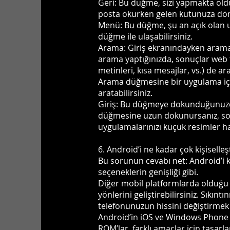
Geri: Bu düğme, sizi yapmakta oldu
posta okurken gelen kutunuza dön
Menü: Bu düğme, şu an açık olan uy
düğme ile ulaşabilirsiniz.
Arama: Giriş ekranındayken arama 
arama yaptığınızda, sonuçlar web t
metinleri, kısa mesajlar, vs.) de ar
Arama düğmesine bir uygulama içer
aratabilirsiniz.
Giriş: Bu düğmeye dokunduğunuzda 
düğmesine uzun dokunursanız, son ç
uygulamalarınızı küçük resimler hal
6. Android’i ne kadar çok kişiselleşt
Bu sorunun cevabı net: Android’i k
seçeneklerin genişliği gibi.
Diğer mobil platformlarda olduğu g
yönlerini geliştirebilirsiniz. Sıkınt
telefonunuzun hissini değiştirmek 
Android’in iOS ve Windows Phone g
ROM’lar, farklı amaçlar için tasarl