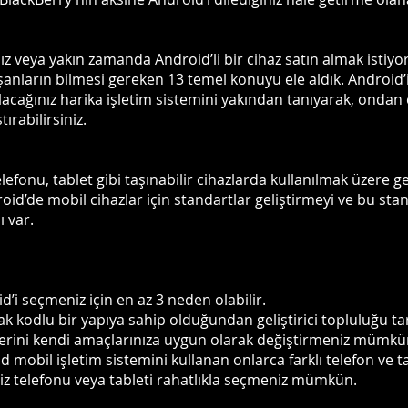
 veya yakın zamanda Android’li bir cihaz satın almak istiyors
anların bilmesi gereken 13 temel konuyu ele aldık. Android’i
acağınız harika işletim sistemini yakından tanıyarak, ondan ç
ırabilirsiniz.
efonu, tablet gibi taşınabilir cihazlarda kullanılmak üzere geli
roid’de mobil cihazlar için standartlar geliştirmeyi ve bu s
ı var.
d’i seçmeniz için en az 3 neden olabilir.
ak kodlu bir yapıya sahip olduğundan geliştirici topluluğu tar
erini kendi amaçlarınıza uygun olarak değiştirmeniz mümkün
 mobil işletim sistemini kullanan onlarca farklı telefon ve ta
iz telefonu veya tableti rahatlıkla seçmeniz mümkün.