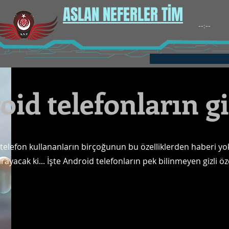
ASLAN NEFERLER TİM
id telefonların giz
telefon kullananların birçoğunun bu özelliklerden haberi yok
arayacak ki... İşte Android telefonların pek bilinmeyen gizli özel