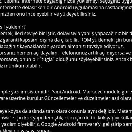
z. Cebinizi internete bağladığınızda yüklemeyi seçtiğiniz uy
internette dolaşırken bir Android uygulamasına rastladığınız
izden onu inceleyebilir ve yükleyebilirsiniz.
ıl yüklenir?
mek, ileri seviye bir iştir, dolayısıyla yanlış yapacağınız bir 
ız garanti kapsamı dışına da çıkabilir. ROM yüklemek için b
lacağınız kaynaklardan yardım almanızı tavsiye ediyoruz.
rsanız hemen açıklayalım. Telefonunuz artık açılmıyorsa ve 
orsanız, onun bir “tuğla” olduğunu söyleyebilirsiniz. Ancak 
iz mümkün olabilir.
ple yazılım sistemidir. Yani Android. Marka ve modele göre 
mware üzerine kurulur.Güncellemeler ve düzeltmeler asıl olar
feye koysa da aslında tam olarak onunla aynı değildir. Matem
ware için kök yapı demiştik, rom için de bu kök yapıyı kullan
en yazılım diyebiliriz. Google Android firmware’yi geliştirip
ükleyip piyasaya sunar.