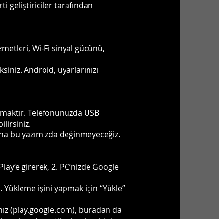
 geliştiriciler tarafından
metleri, Wi-Fi sinyal gücünü,
siniz. Android, uyarlarınızı
lamaktır. Telefonunuzda USB
lirsiniz.
ığına bu yazımızda değinmeyeceğiz.
Play‘e girerek, 2. PC’nizde Google
z. Yükleme işini yapmak için “Yükle”
nız (play.google.com), buradan da