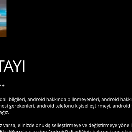
TAYI
? *
dalı bilgileri, android hakkında bilinmeyenleri, android hakk
esi gerekenleri, android telefonu kişiselleştirmeyi, android
ağız.
niz varsa, elinizde onukişiselleştirmeye ve değiştirmeye yönel
ackBerry’nin aksine Android’i dilediğiniz hale getirme olana