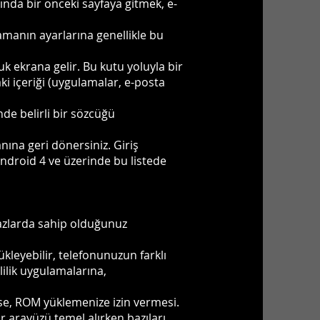
ında bir önceki sayfaya gitmek, e-
amanın ayarlarına genellikle bu
 ekrana gelir. Bu kutu yoluyla bir
i içeriği (uygulamalar, e-posta
de belirli bir sözcüğü
ına geri dönersiniz. Giriş
Android 4 ve üzerinde bu listede
ihazlarda sahip olduğunuz
kleyebilir, telefonunuzun farklı
mlilik uygulamalarına,
se, ROM yüklemenize izin vermesi.
ir arayüzü temel alırken bazıları