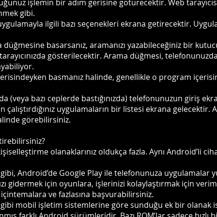
ğunuz işlemin bir adım gerisine götürecektir. Web tarayıcıs
mek gibi.
gulamayla ilgili bazı seçenekleri ekrana getirecektir. Uygul
düğmesine basarsanız, aramanızı yazabileceğiniz bir kutucuk
arayıcınızda gösterilecektir. Arama düğmesi, telefonunuzdak
ayabiliyor.
isindeyken basmanız halinde, genellikle o program içerisin
(veya bazı ceplerde bastığınızda) telefonunuzun giriş ekran
alıştırdığınız uygulamaların bir listesi ekrana gelecektir. 
inde görebilirsiniz.
irebilirsiniz?
işiselleştirme olanaklarınız oldukça fazla. Aynı Android’li c
ibi, Android’de Google Play ile telefonunuza uygulamalar yü
ınızı gidermek için oyunlara, işlerinizi kolaylaştırmak için veri
içintemalara ve fazlasına başvurabilirsiniz.
ibi mobil işletim sistemlerine göre sunduğu ek bir olanak i
anmış farklı Android sürümleridir. Bazı ROM’lar sadece hızlı b