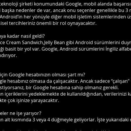
teknoloji şirketi konumundaki Google, mobil alanda başarıs
 ki başka nedenler de var, ancak onu seçenler genellikle bu 
, Android’in her yönüyle diğer mobil işletim sistemlerinden
isel tercihleriniz önemli bir rol oynayacaktır.
a kadar nasıl geldi?
Ice Cream Sandwich,Jelly Bean gibi Android sürümlerini d
i basit bir yol var. Google, Android sürümlerini İngiliz alfab
ndırıyor.
 için Google hesabınızın olması şart mı?
gle hesabınız olmasa da çalışacaktır. Ancak sadece “çalışan” 
istiyorsanız, bir Google hesabına sahip olmanız gerekli.
ın içeriklerini yedeklemekte de kullanıldığından, verileriniz
te çok işinize yarayacaktır.
ler ne işe yarıyor?
nın alt kısmında 3 veya 4 düğmeyle geliyorlar. İşte yukarıd