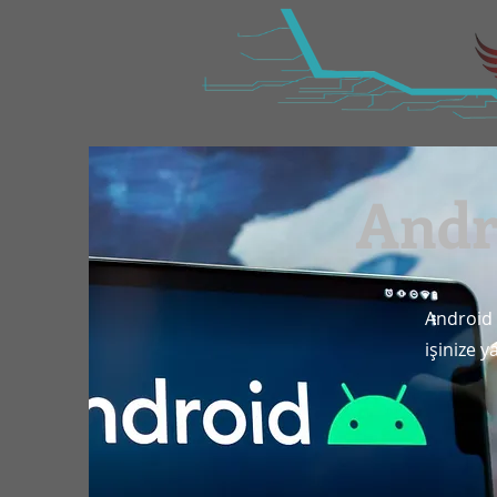
Andro
Android 
işinize y