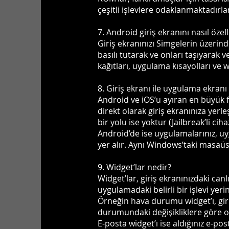
çeşitli işlevlere odaklanmaktadırlar
7. Android giriş ekranını nasıl özell
Giriş ekranınızı Simgelerin üzerin
basılı tutarak ve onları taşıyarak v
kağıtları, uygulama kısayolları ve w
8. Giriş ekranı ile uygulama ekranı
Android ve iOS’u ayıran en büyük fa
direkt olarak giriş ekranınıza yerle
bir yolu ise yoktur (Jailbreak’li ciha
Android’de ise uygulamalarınız, uy
yer alır. Aynı Windows’taki masaü
9. Widget’lar nedir?
Widget’lar, giriş ekranınızdaki canl
uygulamadaki belirli bir işlevi yerin
Örneğin hava durumu widget’ı, giriş
durumundaki değişikliklere göre o
E-posta widget’ı ise aldığınız e-p