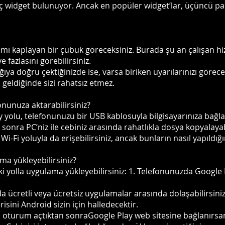
ç widget bulunuyor. Ancak en popüler widget’lar, üçüncü parti
mı kaplayan bir çubuk göreceksiniz. Burada şu an çalışan hiz
 fazlasını görebilirsiniz.
 doğru çektiğinizde ise, varsa biriken uyarılarınızı görecek
 geldiğinde sizi rahatsız etmez.
fonunuza aktarabilirsiniz?
y yolu, telefonunuzu bir USB kablosuyla bilgisayarınıza bağ
 sonra PC’niz ile cebiniz arasında rahatlıkla dosya kopyalayabi
Wi-Fi yoluyla da erişebilirsiniz, ancak bunların nasıl yapıld
ama yükleyebilirsiniz?
iki yolla uygulama yükleyebilirsiniz: 1. Telefonunuzda Google 
da ücretli veya ücretsiz uygulamalar arasında dolaşabilirsini
sini Android sizin için halledecektir.
a oturum açtıktan sonraGoogle Play web sitesine bağlanırsa