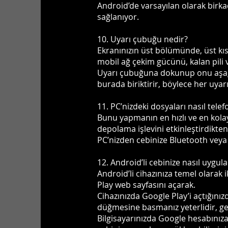
Android’de varsayılan olarak birka
sağlanıyor.
10. Uyarı çubuğu nedir?
Ekranınızın üst bölümünde, üst kıs
mobil ağ çekim gücünü, kalan pili ve
Uyarı çubuğuna dokunup onu aşağıya
burada biriktirir, böylece her uyarı
11. PC’nizdeki dosyaları nasıl tele
Bunu yapmanın en hızlı ve en kola
depolama işlevini etkinleştirdikten
PC’nizden cebinize Bluetooth veya 
12. Android’li cebinize nasıl uygul
Android’li cihazınıza temel olarak 
Play web sayfasını açarak.
Cihazınızda Google Play’i açtığınız
düğmesine basmanız yeterlidir, geri
Bilgisayarınızda Google hesabınız