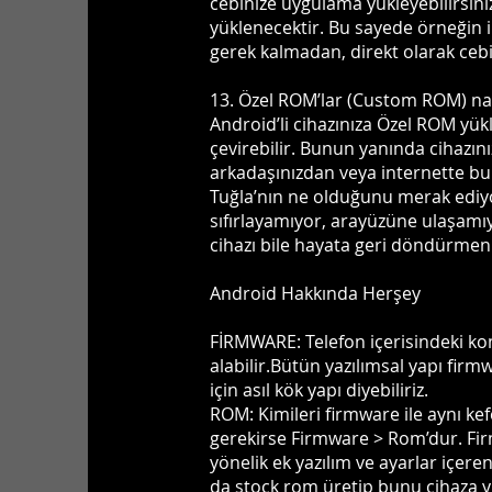
cebinize uygulama yükleyebilirsini
yüklenecektir. Bu sayede örneğin 
gerek kalmadan, direkt olarak cebin
13. Özel ROM’lar (Custom ROM) nas
Android’li cihazınıza Özel ROM yükle
çevirebilir. Bunun yanında cihazın
arkadaşınızdan veya internette bu
Tuğla’nın ne olduğunu merak ediyo
sıfırlayamıyor, arayüzüne ulaşamıy
cihazı bile hayata geri döndürmen
Android Hakkında Herşey
FİRMWARE: Telefon içerisindeki kom
alabilir.Bütün yazılımsal yapı fir
için asıl kök yapı diyebiliriz.
ROM: Kimileri firmware ile aynı ke
gerekirse Firmware > Rom’dur. Firm
yönelik ek yazılım ve ayarlar içer
da stock rom üretip bunu cihaza y