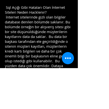
Sql Açığı Gibi Hataları Olan İnternet
Siteleri Neden Hacklenir?
İnternet sitelerinde gizli olan bilgiler
database denilen bölümde saklanır. Bu
bölümde örneğin bir alışveriş sitesi gibi
bir site düşünüldüğünde müşterilerin
kayıtlarını data da saklar. Bu data bir
başkası tarafından ele geçirildiğinde o
sitenin müşteri kayıtları, müşterilerin
kredi kartı bilgileri ve daha bir çok
önemli bilgi bir başkasının eline geçmiş
olup istediği gibi kullanabilir. Bu
yüzden data çok önemlidir. Dataya
ulaşmak için ise işte yazılımlardaki
hatalar yüzünden oluşan sql gibi açıklar
kullanılır, bu açıklar bulunur ve siteler
hacklenir. Bu yüzden internet sitemiz
üzerinde kullanacağımız yazılımı
seçerken güvenliğini ve geliştiren yeri
göz önünde bulundurmak önemlidir.